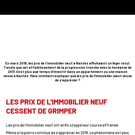
En mars 2018, les prix de l'immobilier neuf à Nantes affichaient un léger recul.
Tandis que cet affaiblissement de la progression tranche avec la tendance de
2017, il est plus que temps d’investir dans un appartement ou une maison
neuve à Nantes. Mais comment expliquer que les prix de l’immobilier aient cessé
de s’apprécier ?
LES PRIX DE L’IMMOBILIER NEUF
CESSENT DE GRIMPER
Les prix de l’immobilier neuf ont enfin stoppé leur course effrénée.
Même si la pierre continue de s’apprécier en 2018, ce phénomène est plus