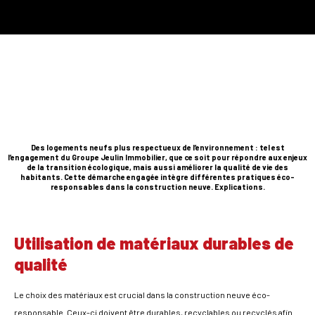
Des logements neufs plus respectueux de l’environnement : tel est
l’engagement du Groupe Jeulin Immobilier, que ce soit pour répondre aux enjeux
de la transition écologique, mais aussi améliorer la qualité de vie des
habitants. Cette démarche engagée intègre différentes pratiques éco-
responsables dans la construction neuve. Explications.
Utilisation de matériaux durables de
qualité
Le choix des matériaux est crucial dans la construction neuve éco-
responsable. Ceux-ci doivent être durables, recyclables ou recyclés afin