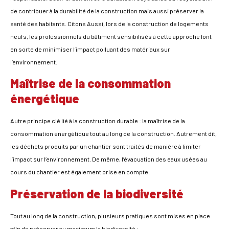
de contribuer à la durabilité de la construction mais aussi préserver la
santé des habitants. Citons Aussi, lors de la construction de logements
neufs, les professionnels du bâtiment sensibilisés à cette approche font
en sorte de minimiser l’impact polluant des matériaux sur
l’environnement.
Maîtrise de la consommation
énergétique
Autre principe clé lié à la construction durable : la maîtrise de la
consommation énergétique tout au long de la construction. Autrement dit,
les déchets produits par un chantier sont traités de manière à limiter
l’impact sur l’environnement. De même, l’évacuation des eaux usées au
cours du chantier est également prise en compte.
Préservation de la biodiversité
Tout au long de la construction, plusieurs pratiques sont mises en place
afin de préserver au maximum la biodiversité :