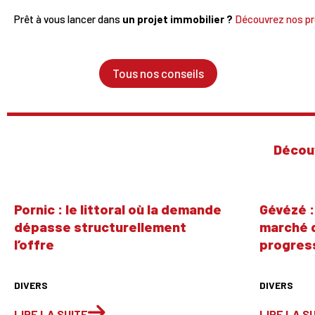
Prêt à vous lancer dans
un projet immobilier ?
Découvrez nos pr
Tous nos conseils
Décou
Pornic : le littoral où la demande
Gévézé :
dépasse structurellement
marché 
l’offre
progres
DIVERS
DIVERS
LIRE LA SUITE
LIRE LA S