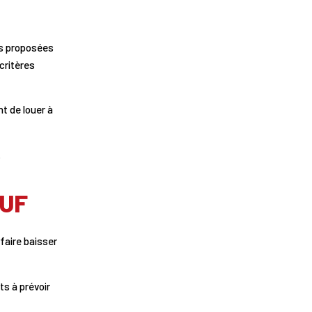
es proposées
 critères
t de louer à
.
EUF
faire baisser
ts à prévoir