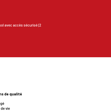
ol avec accès sécurisé (2
ns de qualité
agé
 de vie