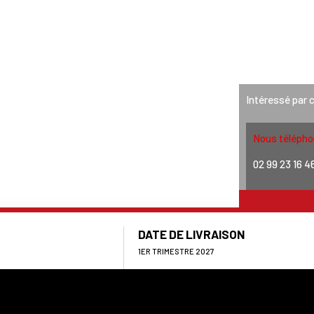
ENCES
ACTUALITÉS
GROUPE
CONTACTS
C
Intéressé par 
Nous télépho
02 99 23 16 4
DATE DE LIVRAISON
1ER TRIMESTRE 2027