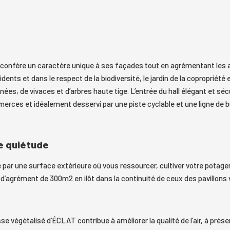
c, confère un caractère unique à ses façades tout en agrémentant les
sidents et dans le respect de la biodiversité, le jardin de la copropriét
inées, de vivaces et d’arbres haute tige. L’entrée du hall élégant et sé
merces et idéalement desservi par une piste cyclable et une ligne de b
e quiétude
r une surface extérieure où vous ressourcer, cultiver votre potager
d’agrément de 300m2 en ilôt dans la continuité de ceux des pavillons v
se végétalisé d’ÉCLAT contribue à améliorer la qualité de l’air, à préserv