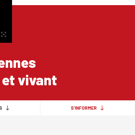
Rennes
et vivant
S
S’INFORMER