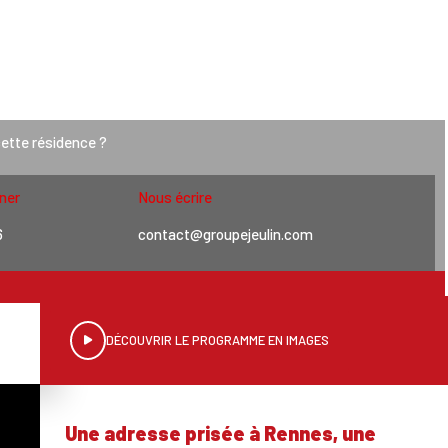
OLIVING
cette résidence ?
ner
Nous écrire
6
contact@groupejeulin.com
DÉCOUVRIR LE PROGRAMME EN IMAGES
Une adresse prisée à Rennes, une