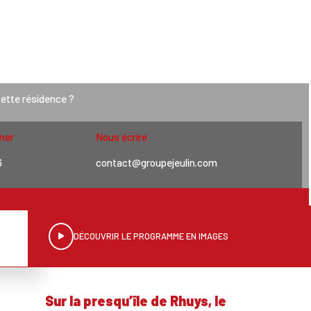
OLIVING
cette résidence ?
ner
Nous écrire
6
contact@groupejeulin.com
DÉCOUVRIR LE PROGRAMME EN IMAGES
Sur la presqu’île de Rhuys, le