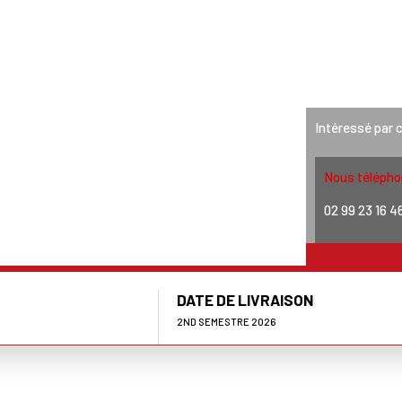
ENCES
ACTUALITÉS
GROUPE
CONTACTS
C
FOGEO
Intéressé par 
Nous télépho
02 99 23 16 4
DATE DE LIVRAISON
2ND SEMESTRE 2026