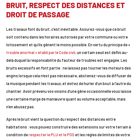
BRUIT, RESPECT DES DISTANCES ET
DROIT DE PASSAGE
Les travaux font du bruit, c’est inévitable. Assurez-vous que ce bruit
soit contenu dans les horaires autorisés par votre commune ou votre
lotissement et qu’ils gênent le moins possible. En vertu du principe de «
trouble anormal » établi par le Code civil,
un certain seuil est défini au-
delà duquel la responsabilité du fauteur de troubles est engagée. Les
bruits excessifs en font partie : ne laissez pas tourner les moteurs des
engins lorsque cela n’est pas nécessaire, abstenez-vous de diffuser de
la musique pendant les travaux, et évitez de hurler d’un bout à l’autre du
chantier. Avoir prévenu vos voisins d’une gêne occasionnelle vous laisse
une certaine marge de manœuvre quant au volume acceptable, mais
n’en abusez pas.
Après le bruit vient la question du respect des distances entre
habitations : vous pouvez construire des extensions sur votre terrain à
condition de
respecter le PLU et le POS
et les règles de limites de votre