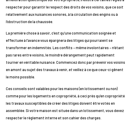
respecter pour garantir le respect des droits de vos voisins, que ce soit
relativement aux nuisances sonores, à la circulation des engins ou à
l’obstruction de la chaussée.
La première chose à savoir, c’est qu’une communication soignée et
effectuée à l’avance vous épargnera des litiges qui pourraient se
transformer en indemnités. Les conflits – même involontaires – n’étant
pas rares entre voisins, le moindre dérangement peut rapidement
tourner en véritable nuisance. Commencez donc par prévenir vos voisins
en amont au sujet des travaux à venir, et veillez à ce que ceux-ci gênent
le moins possible.
Ces conseils sont valables pour les maisons (en lotissement ou non)
comme pour les logements en copropriété, à ceci près qu’en copropriété
les travaux susceptibles de créer des litiges doivent être votés en
assemblée. Si votre maison est située dans un lotissement, vous devez
respecter le règlement interne et son cahier des charges.