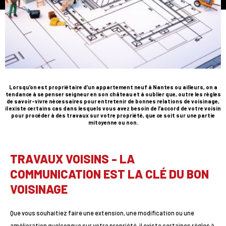
Lorsqu’on est propriétaire d’un appartement neuf à Nantes ou ailleurs, on a
tendance à se penser seigneur en son château et à oublier que, outre les règles
de savoir-vivre nécessaires pour entretenir de bonnes relations de voisinage,
il existe certains cas dans lesquels vous avez besoin de l’accord de votre voisin
pour procéder à des travaux sur votre propriété, que ce soit sur une partie
mitoyenne ou non.
TRAVAUX VOISINS - LA
COMMUNICATION EST LA CLÉ DU BON
VOISINAGE
Que vous souhaitiez faire une extension, une modification ou une
amélioration quelconque sur votre propriété, il existe certaines règles à