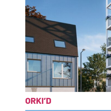
ORKI’D